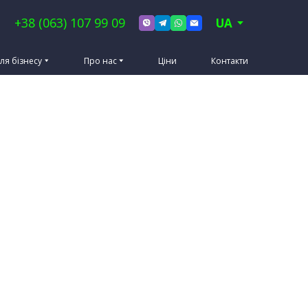
+38 (063) 107 99 09
UA
ля бізнесу
Про нас
Ціни
Контакти